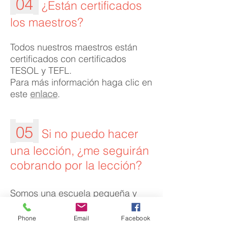
04
¿Están certificados
los maestros?
Todos nuestros maestros están
certificados con certificados
TESOL y TEFL.
Para más información haga clic en
este
enlace
.
05
Si no puedo hacer
una lección, ¿me seguirán
cobrando por la lección?
Somos una escuela pequeña y
nuestro contacto es muy personal.
Así que siempre que sea dentro
Phone
Email
Facebook