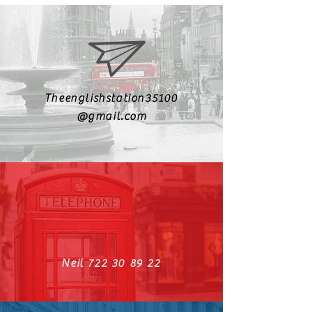
Theenglishstation35100
@gmail.com
Neil
722 30 89 22